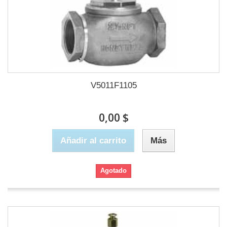
V5011F1105
0,00 $
Añadir al carrito
Más
Agotado