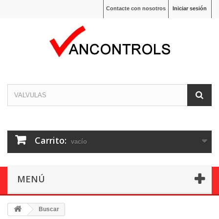
Contacte con nosotros
Iniciar sesión
Carrito:
vacío
MENÚ
Buscar