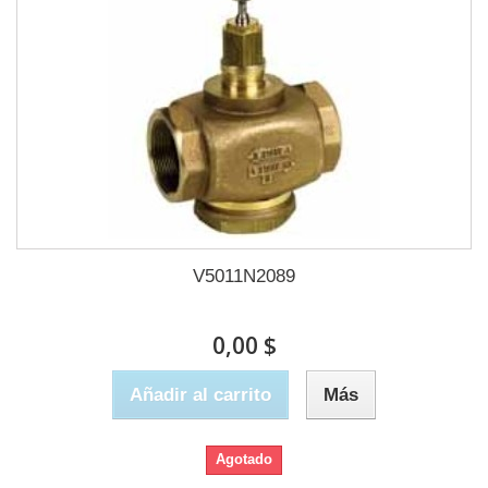
V5011N2089
0,00 $
Añadir al carrito
Más
Agotado