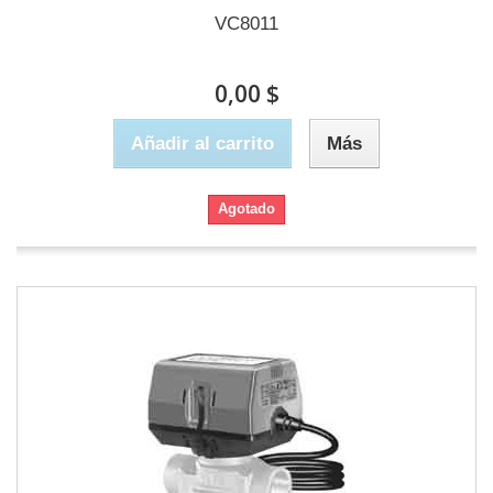
VC8011
0,00 $
Añadir al carrito
Más
Agotado