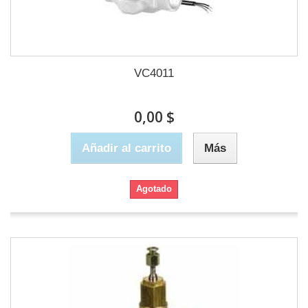
VC4011
0,00 $
Añadir al carrito
Más
Agotado